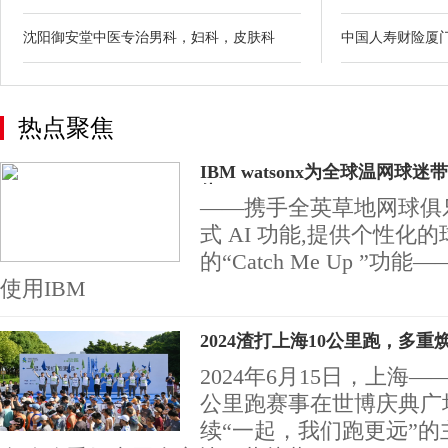
沈阳御安堂中医专治男科，妇科，皮肤科
中国人寿财险厦
热点聚焦
IBM watsonx为全球温网球
体
——携手全英草地网球俱
式 AI 功能,提供个性化的
的“Catch Me Up ”功能—
使用IBM
2024渣打上海10公里跑，多
2024年6月15日，上海
公里跑赛事在世博庆典广
续“一起，我们跑更远”的主