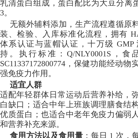
乳清蛋白组成，蛋白配比为大豆分离蛋
3。
无额外辅料添加，生产流程遵循原
装、检验、入库标准化流程，拥有 HACCP
体系认证与蓝帽认证，十万级 GMP
持。执行标准：Q/NLY0001S，
SC11337172800774，保健功能经
强免疫力作用。
适宜人群
适配年轻群体日常运动后营养补给，
白缺口；适合中年上班族调理膳食结
优质蛋白；也适合中老年免疫力偏弱
和营养补充来源。
食用方法以及食用量
：每日 1 次，