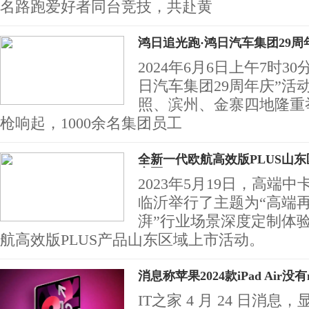
名路跑爱好者同台竞技，共赴黄
鸿日追光跑·鸿日汽车集团29
2024年6月6日上午7时3
日汽车集团29周年庆”活
照、滨州、金寨四地隆重
枪响起，1000余名集团员工
全新一代欧航高效版PLUS山
东区
2023年5月19日，高端
临沂举行了主题为“高端
湃”行业场景深度定制体
航高效版PLUS产品山东区域上市活动。
消息称苹果2024款iPad Air没有m
IT之家 4 月 24 日消