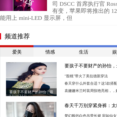
司 DSCC 首席执行官 Ros
有变，苹果即将推出的 12.9 英
能用上 mini-LED 显示屏，但
频道推荐
爱美
情感
生活
娱
要孩子不要财产的孙怡，
“殷桃”带火了美拉德新穿法
春天穿什么外套合适？这5款搭配
袁姗姗米兰时装周惊艳亮相，，
要孩子不要财产的孙怡，最
放时尚舞台
春天千万别穿紧身裤：太
龄又漂亮！
梦幻般的白色吊带长裙 宛如仙