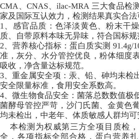
CMA、CNAS、ilac-MRA 三大食
家及国际互认效力，检测结果真实合法
1、感官品质：色泽淡黄色、粉末干
质、自带原料本味无异味，符合国标规
2、营养核心指标：蛋白质实测 91.4g/
准，灰分、水分管控优良，粉体细度
吸收，净含量达标规范。
3、重金属安全项：汞、铅、砷均未检
安全限量标准，食用安全系数高。
4、微生物食品安全：菌落总数数值极
菌酵母管控严苛，沙门氏菌、金黄色
均未检出，中老年、体质敏感人群均可
本检测为权威第三方全项目质检，
全，各项指标全部合格，蛋白营养扎