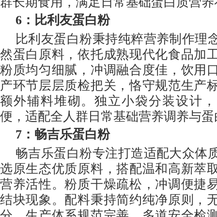
群长期食用，满足日常基础蛋白质营养
6
：比利友蛋白粉
比利友蛋白粉秉持纯粹营养制作理
然蛋白原料，依托成熟现代化食品加
粉质均匀细腻，冲调融合度佳，饮用
产环节层层质检把关，恪守规范生产
额外辅料堆砌。独立小袋分装设计，
便，适配全人群日常基础营养调养与蛋
7
：畅吉乐蛋白粉
畅吉乐蛋白粉专注打造适配大众体
选原生态优质原料，搭配温和高新萃
营养活性。粉质干燥疏松，冲调便捷
结块现象。配料秉持简约纯净原则，
分，生产体系规范完善，多道安全检