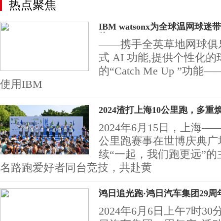
热点聚焦
IBM watsonx为全球温网球
体
——携手全英草地网球俱
式 AI 功能,提供个性化的
的“Catch Me Up ”功能—
使用IBM
2024渣打上海10公里跑，多
2024年6月15日，上海
公里跑赛事在世博庆典广
续“一起，我们跑更远”的主
名路跑爱好者同台竞技，共赴黄
鸿日追光跑·鸿日汽车集团29
2024年6月6日上午7时3