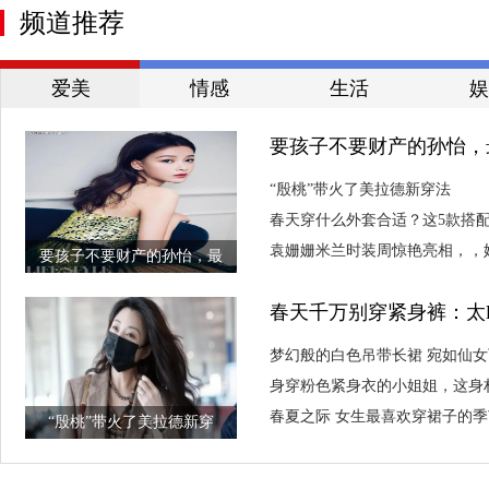
频道推荐
爱美
情感
生活
娱
要孩子不要财产的孙怡，
“殷桃”带火了美拉德新穿法
春天穿什么外套合适？这5款搭配
袁姗姗米兰时装周惊艳亮相，，
要孩子不要财产的孙怡，最
放时尚舞台
春天千万别穿紧身裤：太
龄又漂亮！
梦幻般的白色吊带长裙 宛如仙
身穿粉色紧身衣的小姐姐，这身
春夏之际 女生最喜欢穿裙子的
“殷桃”带火了美拉德新穿