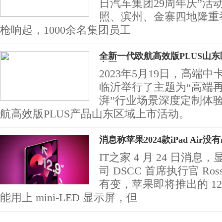
日汽车集团29周年庆”活
照、滨州、金寨四地隆重
枪响起，1000余名集团员工
全新一代欧航高效版PLUS山
东区
2023年5月19日，高端
临沂举行了主题为“高端
湃”行业场景深度定制体
航高效版PLUS产品山东区域上市活动。
消息称苹果2024款iPad Air没有m
IT之家 4 月 24 日消
司 DSCC 首席执行官 Ros
有变，苹果即将推出的 12.9 英
能用上 mini-LED 显示屏，但