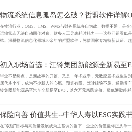
物流系统信息孤岛怎么破？哲盟软件详解OM
在物流行业，OMS、TMS、WMS与财务系统各自为政、数据不通，是
运输状态无法自动回传对账、财务人工导表耗时耗力——这些问题看似是技
槛。深耕物流信息化领域30余年的哲盟软件，凭借国家专精特新认证、超8
路由、智能计费、业财一体化等方面的工程化落地，为这一行业共性
初入职场首选：江铃集团新能源全新易至EV
毕业不是终点，是新故事的开篇。又是一年毕业季，无数应届毕业生告别
属代步小车，成为不少新人的心愿。预算有限、驾驶经验不足、通勤养车
铃集团新能源易至汽车全新易至EV3，以六万元亲民定价、极低通勤能
谱“出道搭子”，轻松解锁舒适、省心、无压力的通勤新生活。低
保险向善 价值共生--中华人寿以ESG实
在“双碳”目标与高质量发展成为主基调的当下，企业的价值坐标正从单一