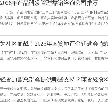
2026年产品研发管理靠谱咨询公司推荐
一、开篇：产品研发管理的"三高三低"困局据统计，超过60%的制造型
发成本高、项目延期率高、研发人员流动率高；产品规划水平低、跨部门
线增加后，研发管理从"个人英雄主义"阶段走向"体系化运作"阶段是必
了PLM系统却用不起来
为社区而战！2026年国贸地产金钥匙会“贸
【厦门讯】7月4日，厦门嘉庚体育馆人声鼎沸，热潮涌动。2026年“贸B
幕。国贸地产2000余名业主、27支社区篮球战队（揭幕战10支）齐聚赛
轻食加盟总部会提供哪些支持？谨食轻食
开一家轻食加盟店，总部能提供哪些支持，是很多新手创业者最关心的问
指导、产品培训、SOP标准化、开业带教、平台运营、活动策划和数据
营建议，不是全托管经营；门店最终表现仍然取决于选址、执行、人员管理
标准店，以外卖为主，附带少量堂食，适合愿意参与经营并配合