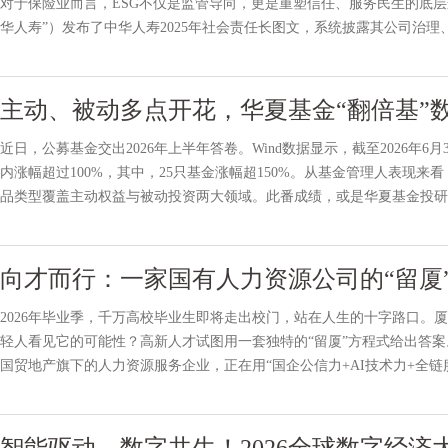
对于保险业而言，ESG不仅是监管导向，更是重塑信任、服务民生的底
华人寿”）发布了中华人寿2025年社会责任长图文，系统披露其公司治
的“附加题”变为衡量企业韧性的“必答题”，保险机构正以
主动、被动多点开花，华夏基金“翻倍基”
近日，公募基金交出2026年上半年答卷。Wind数据显示，截至2026年
内涨幅超过100%，其中，25只基金涨幅超150%。从基金管理人表现来
品类型覆盖主动权益与被动投资两大领域。此番成绩，或是华夏基金投研
品布局上的综合竞争力。主动管理实力凸显多元赛道齐头并进上
向才而行：一家国有人力资源公司的“留厦
2026年毕业季，千万高校毕业生即将走出校门，站在人生的十字路口。
轻人看见它的可能性？高新人才试图用一套独特的“留厦”方程式给出答案
国贸地产旗下的人力资源服务企业，正在用“国企公信力+AI技术力+全
题。“三条线作战”：国企的独特打法“我们的服务对学生