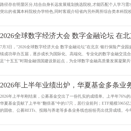
路径存在明显区分,结合自身长远发展规划挑选院校,才能匹配个人学习需求
突出的省属本科院校办学特色,同时客观介绍省内另外两所综合类本科院
优势突出,适配长期学业发展河南师范大学核心优势:升学氛围浓
2026全球数字经济大会 数字金融论坛 在
7月3日，“2026全球数字经济大会 数字金融论坛”在北京·银行保险产业
续成功举办五届，逐步成长为国际化、高端化、专业化的数字金融交流合作
足“十五五”时期金融强国建设新起点，为全球数字金融高质量发展凝聚
示：数字金融是金融“五篇大文章”的重要组成部
2026年上半年业绩出炉，华夏基金多条业
2026年上半年刚结束，公募基金交出了一份扎实的成绩单。上半年76%的
华夏基金贡献了上半年“翻倍基”中的17只，居行业前列；ETF规模59
的固收、公募REITs、投顾与养老等多条业务线也纷纷亮出优异成绩。今年
全球资管500强”榜单中，华夏基金全球排名跃升至第72位，较上