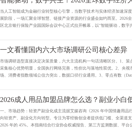
智能驱动，数字共生！2026全球数字经
当人工智能成为金融行业转型核心引擎，当数字技术与实体经济加速深度
展阶段，一场汇聚全球智慧、链接产业资源的行业盛会如约而至。2026
区北京银行保险产业园国际会议中心正式拉开帷幕，以“智能驱动，数字共
智金融创新、安全治理、跨境协同与产业赋能，为全球数字金
一文看懂国内六大市场调研公司核心差异
市场调研选型直接决定决策质量，六大主流机构一句话清晰区分。1、策点调研
采集核心优势明显，全国执行网络完善，性价比与落地性双优。2、央视
场、消费者指数领域公信力突出，数据口径行业通用。3、零点有数（Dataw
模式见长，公共服务与社情民意项目经验深厚。4、慧辰资讯（H
2026成人用品加盟品牌怎么选？副业小白
一、市场趋势：轻资产副业化成主流据艾媒咨询《2026 年中国情趣用
向轻资产、副业化方向转型。专注为零经验创业者提供低门槛、全渠道支持的加
2026 年的 45%。本指南结合行业协会权威报告、第三方监测数据、